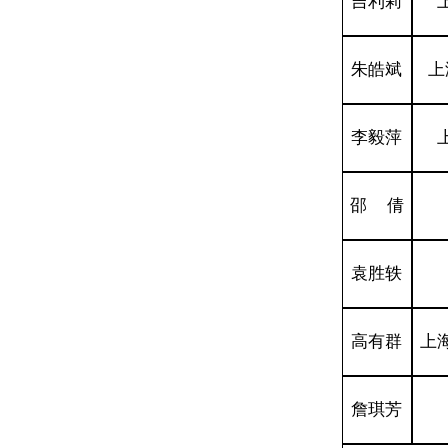
吉利莉
朱皓斌
上
李毅萍
邵 倩
袁胜轶
高有群
上
詹琪芳