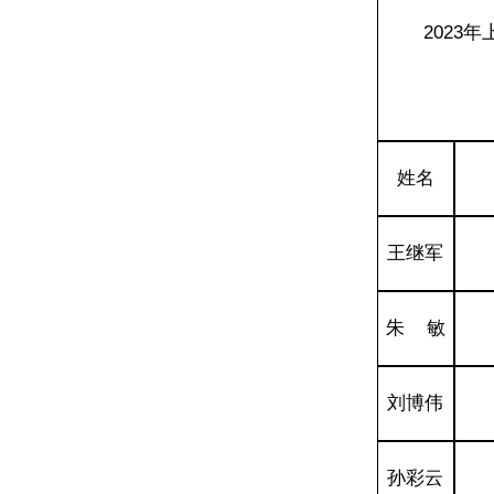
2023
姓名
王继军
朱 敏
刘博伟
孙彩云