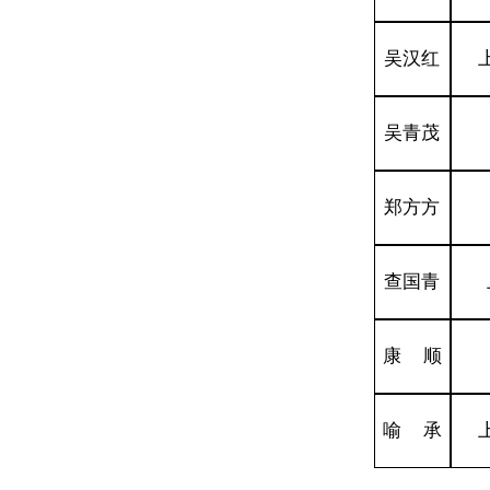
吴汉红
吴青茂
郑方方
查国青
康 顺
喻 承