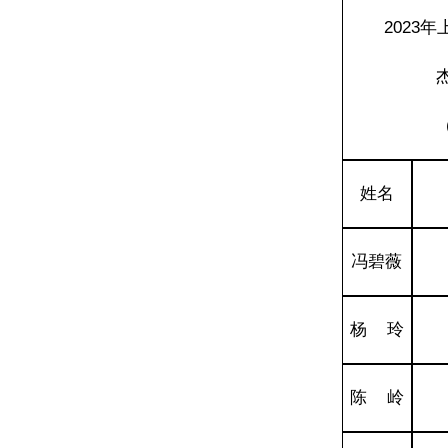
2023
姓名
冯碧薇
杨 玲
陈 岭