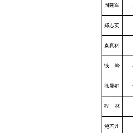
周建军
郑志英
秦真科
钱 峰
徐晟翀
程 林
鲍若凡