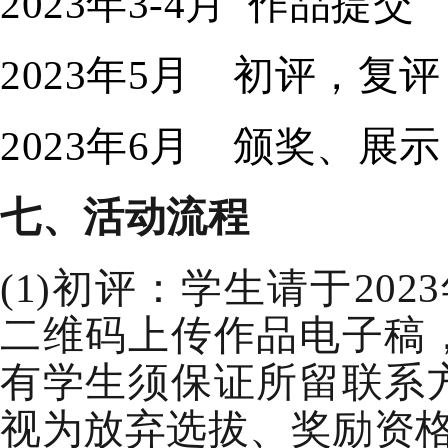
202
3
年3-4月
作品提交
202
3
年5月
初评，复评
202
3
年
6月 颁奖、展示
七
、
活动
流程
(1)初评：
学生
请
于
202
3
二维码上传
作品电子稿
有
学生
须保证所留联系
视为放弃选拔、奖励资