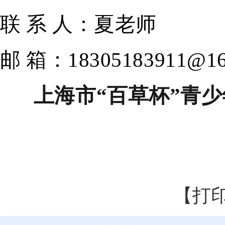
联
系
人：
夏老师
邮
箱：
18305183911@16
上海市
“
百
草
杯
”青
【打